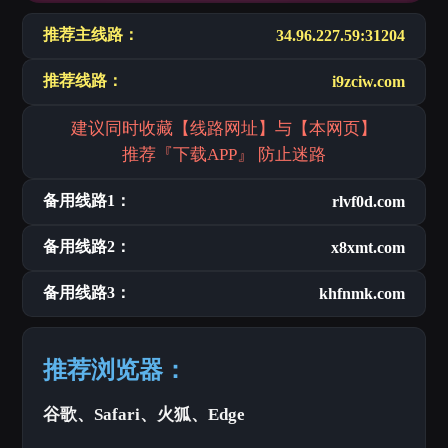
推荐主线路：
34.96.227.59:31204
推荐线路：
i9zciw.com
建议同时收藏【线路网址】与【本网页】
推荐『下载APP』 防止迷路
备用线路1：
rlvf0d.com
备用线路2：
x8xmt.com
备用线路3：
khfnmk.com
推荐浏览器：
谷歌、Safari、火狐、Edge